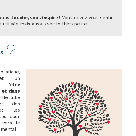
 vous touche, vous inspire !
Vous devez vous sentir
 utilisée mais aussi avec le thérapeute.
he ?
listique,
rmet un
 l'être
s et dans
Elle allie
les des
vec les
tes, pour
 vers le
 mental.