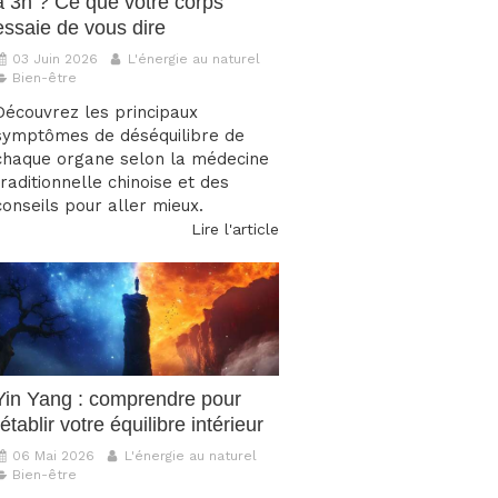
à 3h ? Ce que votre corps
essaie de vous dire
03 Juin 2026
L'énergie au naturel
Bien-être
Découvrez les principaux
symptômes de déséquilibre de
chaque organe selon la médecine
traditionnelle chinoise et des
conseils pour aller mieux.
Lire l'article
Yin Yang : comprendre pour
rétablir votre équilibre intérieur
06 Mai 2026
L'énergie au naturel
Bien-être