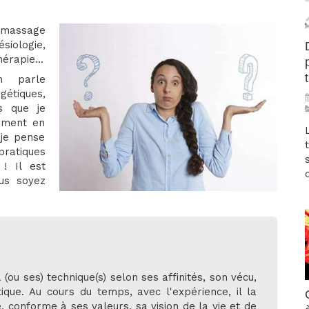
, massage
siologie,
érapie...
n parle
étiques,
s que je
ement en
 je pense
atiques
 ! Il est
us soyez
 (ou ses) technique(s) selon ses affinités, son vécu,
ique. Au cours du temps, avec l'expérience, il la
, conforme à ses valeurs, sa vision de la vie et de