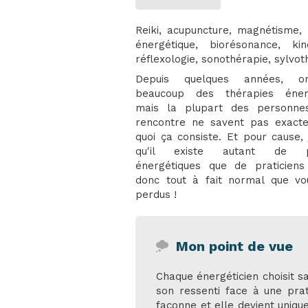
Reiki, acupuncture, magnétisme
énergétique, biorésonance, kiné
réflexologie, sonothérapie, sylvoth
Depuis quelques années, o
beaucoup des thérapies énerg
mais la plupart des personne
rencontre ne savent pas exact
quoi ça consiste. Et pour cause,
qu'il existe autant de pr
énergétiques que de praticiens
donc tout à fait normal que vo
perdus !
Mon point de vue
Chaque énergéticien choisit sa
son ressenti face à une prat
façonne et elle devient unique