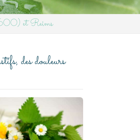
51600) et Reims
ifs, des douleurs