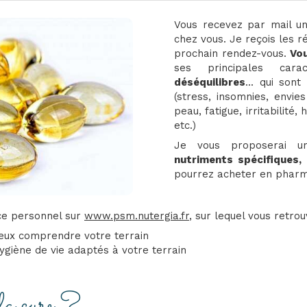
Vous recevez par mail un
chez vous. Je reçois les r
prochain rendez-vous.
Vou
ses principales cara
déséquilibres
... qui son
(stress, insomnies, envi
peau, fatigue, irritabilit
etc.)
Je vous proposerai 
nutriments spécifiques,
pourrez acheter en pharm
ce personnel sur
www.psm.nutergia.fr
, sur lequel vous retro
ieux comprendre votre terrain
ygiène de vie adaptés à votre terrain
la cure ?