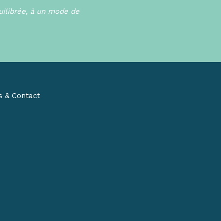
uilibrée, à un mode de
s & Contact