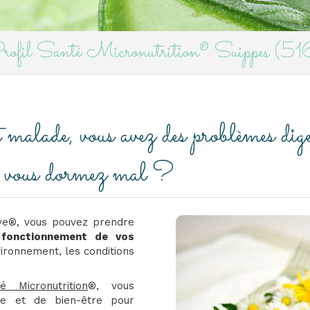
 Profil Santé Micronutrition® Suippes (
alade, vous avez des problèmes digest
s, vous dormez mal ?
tive®, vous pouvez prendre
 fonctionnement de vos
vironnement, les conditions
é Micronutrition
®, vous
bre et de bien-être pour