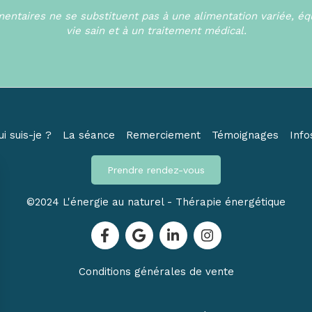
ntaires ne se substituent pas à une alimentation variée, éq
vie sain et à un traitement médical.
i suis-je ?
La séance
Remerciement
Témoignages
Info
Prendre rendez-vous
©2024 L'énergie au naturel - Thérapie énergétique
Conditions générales de vente