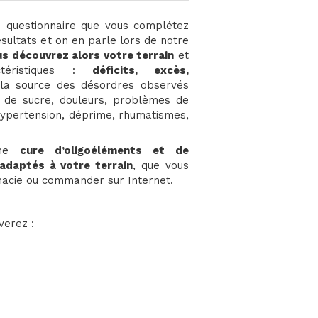
 questionnaire que vous complétez
ésultats et on en parle lors de notre
s découvrez alors votre terrain
et
ctéristiques :
déficits, excès,
t la source des désordres observés
es de sucre, douleurs, problèmes de
é, hypertension, déprime, rhumatismes,
une
cure d’oligoéléments et de
 adaptés à votre terrain
, que vous
acie ou commander sur Internet.
uverez :